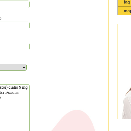
faq
map
o