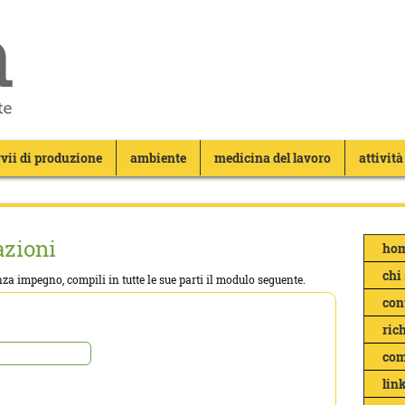
vii di produzione
ambiente
medicina del lavoro
attività
azioni
hom
chi
za impegno, compili in tutte le sue parti il modulo seguente.
con
ric
com
link