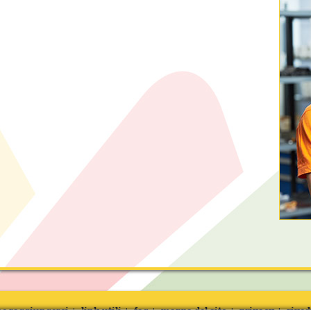
e raggiungerci
link utili
faq
mappa del sito
privacy
rived