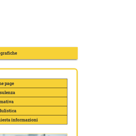
 grafiche
e page
sulenza
mativa
ulistica
hiesta informazioni