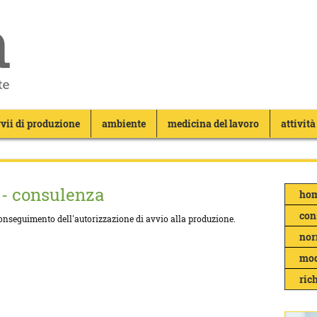
vii di produzione
ambiente
medicina del lavoro
attività
 - consulenza
hom
con
conseguimento dell'autorizzazione di avvio alla produzione.
nor
mod
ric