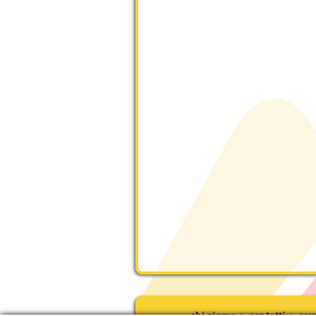
chi siamo
contatti
com